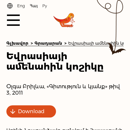
Eng
Հայ
Ру
Պատմություն
Գլխավոր
Գրադարան
Եվրասիայի
Նորություններ
ամենահին կոշիկը
Փուլեր
Օլգա Բրիլևա, «Գիտություն և կյանք» թիվ
Գրադարան
3, 2011
Մեր թիմը
Download
Ինչպե՞ս մեզ գտնել