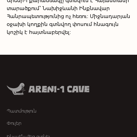
Արենի-1 քարանձավը գտնվում է Հայաստանի
Մեր գործընկերները
տարածքում՝ Նախիջևանի Ինքնավար
Հանրապետությունից ոչ հեռու։ Միջնադարյան
Մեր մասին
օջախի կողքին գտնվող փոսում հնագույն
կոշիկ է հայտնաբերվել։
Մեր գործունեությունը
Պատմություն
Փուլեր
Ինչպե՞ս մեզ գտնել