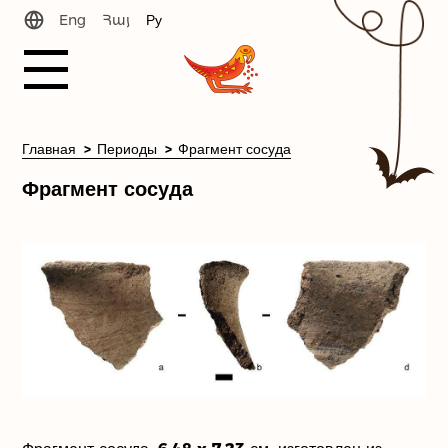
Eng
Հայ
Ру
История
Главная
Периоды
Фрагмент сосуда
Фрагмент сосуда
Новости
Периоды
Библиотека
Наша команда
Связь с нами