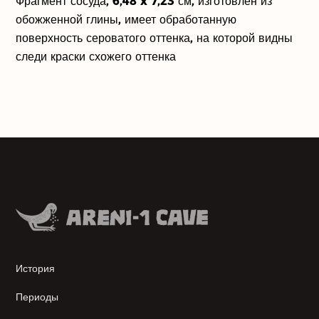
Фрагмент сосуда, 6,48 x 7,23 см, изготовлен из
Наши партнеры
обожженной глины, имеет обработанную
поверхность сероватого оттенка, на которой видны
О нас
следи краски схожего оттенка
Деятельность
История
Периоды