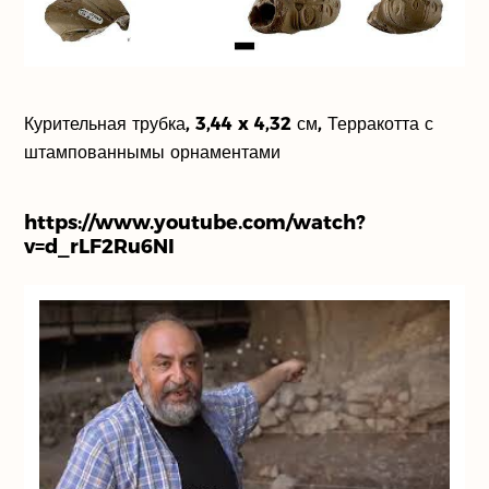
Наши партнеры
О нас
Деятельность
Курительная трубка, 3,44 x 4,32 см, Терракотта с
штампованнымы орнаментами
https://www.youtube.com/watch?
v=d_rLF2Ru6NI