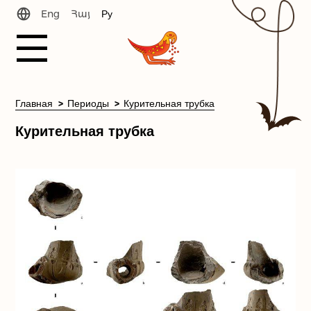
Eng
Հայ
Ру
История
Главная
Периоды
Курительная трубка
Курительная трубка
Новости
Периоды
Библиотека
Наша команда
Связь с нами