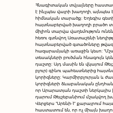
Հնագիտական տվյալները հաստատո
է ինչպես վայրի խաղողի, այնպես
հիմնական տարածք։ Եղեգիս գետի
հայտնաբերված խաղողի բրածո տե
միլիոն տարվա վաղեմություն ուն
հեռու գտնվող Առատաշենի նեոլի
հայտնաբերված գտածոները թվագրվ
հազարամյակի առաջին կեսո։ "Մ
տեսակների բուծման հնագույն կե
դաշտը։ Այդ մասին են վկայում Թ
բլուր) գինու պահեստներից հայ
կորիզները։ Կարմիրբլուրյան և 
կորիզների ձևաբանական ընդհանրու
որ Արարատյան դաշտի ներկայիս 
դարում Թեյշեբանիում մշակվող խ
Վերջերս "Արենի-1" քարայրում հա
հաստատում են, որ ոչ միայն խաղող