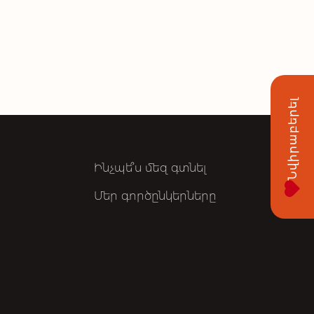
Նվիրաբերել
Ինչպե՞ս մեզ գտնել
Մեր գործընկերները