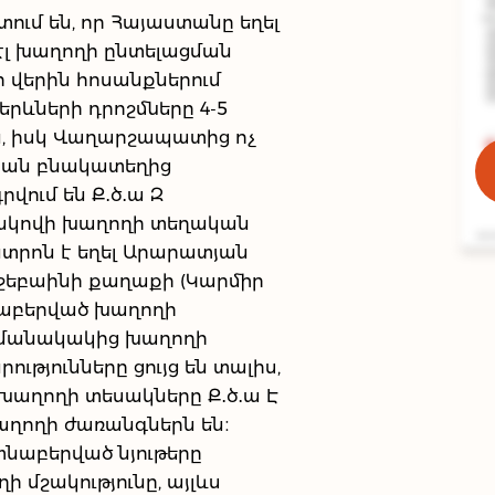
ւմ են, որ Հայաստանը եղել
 էլ խաղողի ընտելացման
 վերին հոսանքներում
րևների դրոշմները 4-5
են, իսկ Վաղարշապատից ոչ
թյան բնակատեղից
ում են Ք․ծ․ա Զ
շակովի խաղողի տեղական
նտրոն է եղել Արարատյան
եյշեբաինի քաղաքի (Կարմիր
տնաբերված խաղողի
ժամանակակից խաղողի
թյունները ցույց են տալիս,
խաղողի տեսակները Ք․ծ․ա Է
աղողի ժառանգներն են։
յտնաբերված նյութերը
ի մշակությունը, այլևս